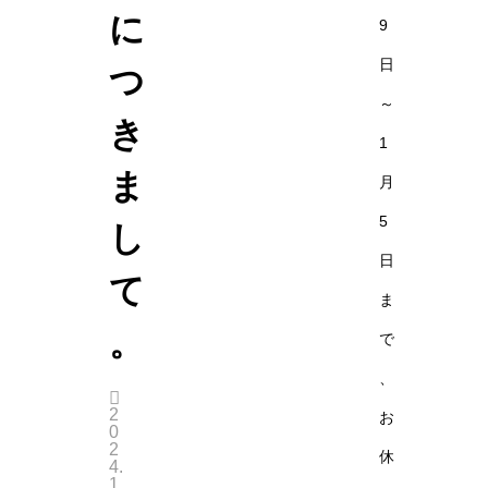
に
9
日
つ
～
き
1
ま
月
5
し
日
て
ま
。
で
、
2
お
0
2
休
4.
1