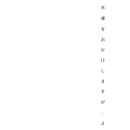
不
便
を
お
か
け
し
ま
す
が
、
よ