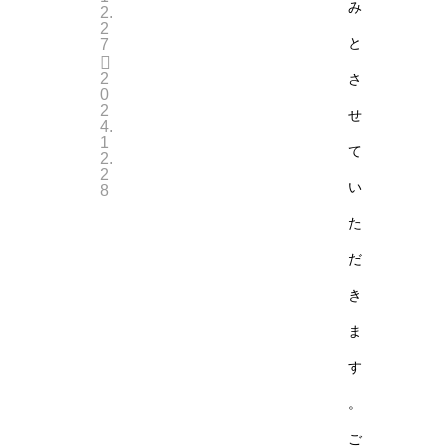
み
2.
2
と
7
2
さ
0
2
せ
4.
1
て
2.
2
い
8
た
だ
き
ま
す
。
ご