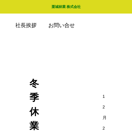
トップ
会社概要
採用情報
栗城林業 株式会社
社長挨拶
お問い合せ
お知らせ
冬季休業につきまして。
冬
季
1
2
休
月
業
2