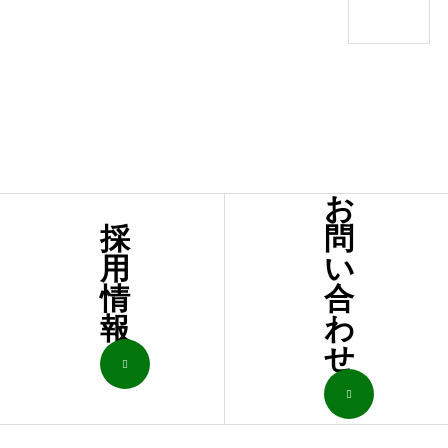
2
お
採
問
用
い
情
合
報
わ
せ