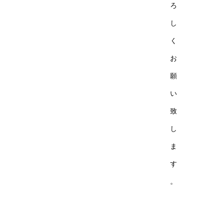
ろ
し
く
お
願
い
致
し
ま
す
。