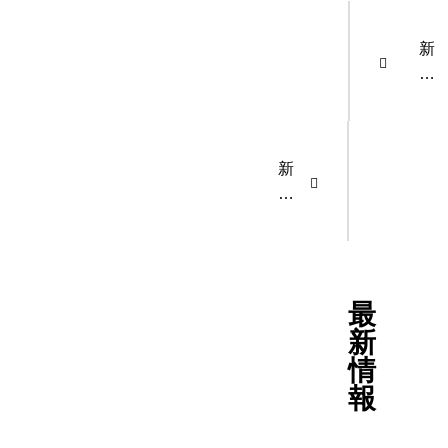
新
し
く
高
性
新
能
年
林
の
業
ご
機
挨
械
拶
を
最
。
導
新
入
情
い
報
た
し